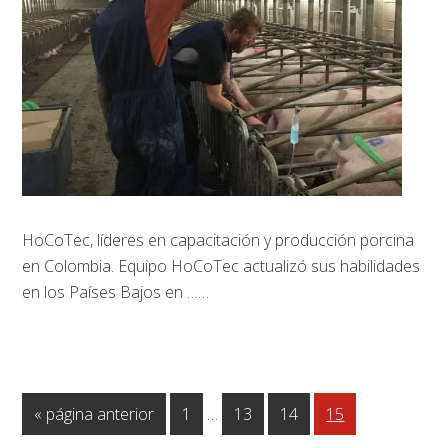
HoCoTec, líderes en capacitación y producción porcina
en Colombia. Equipo HoCoTec actualizó sus habilidades
en los Países Bajos en
……
Páginas
Ir
Página
Página
Página
Página
«
página anterior
1
…
13
14
15
intermedias
a