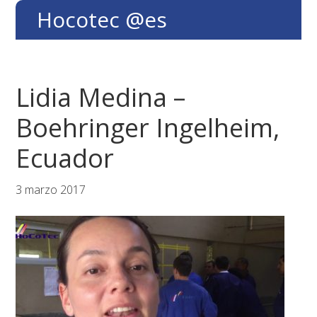
Saltar
Saltar
Saltar
Hocotec @es
a
al
al
la
contenido
pie
navegación
principal
de
principal
página
Lidia Medina –
Boehringer Ingelheim,
Ecuador
3 marzo 2017