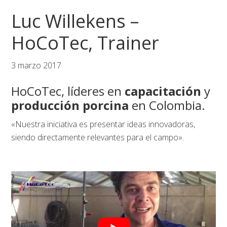
Saltar
Saltar
Saltar
Luc Willekens –
a
al
al
la
contenido
pie
HoCoTec, Trainer
navegación
principal
de
principal
página
3 marzo 2017
HoCoTec, líderes en
capacitación
y
producción porcina
en Colombia.
«Nuestra iniciativa es presentar ideas innovadoras,
siendo directamente relevantes para el campo».