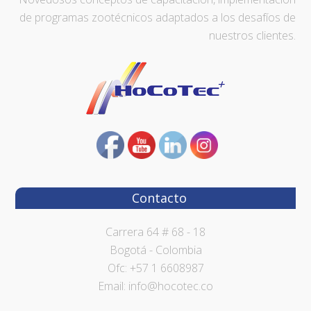
de programas zootécnicos adaptados a los desafíos de
nuestros clientes.
Contacto
Carrera 64 # 68 - 18
Bogotá - Colombia
Ofc: +57 1 6608987
Email: info@hocotec.co