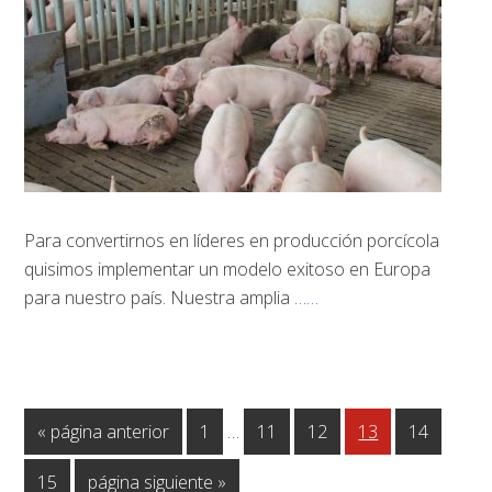
Para convertirnos en líderes en producción porcícola
quisimos implementar un modelo exitoso en Europa
para nuestro país. Nuestra amplia
……
Páginas
Ir
Página
Página
Página
Página
Página
«
página anterior
1
…
11
12
13
14
intermedias
a
omitidas
Página
Ir
15
página siguiente »
la