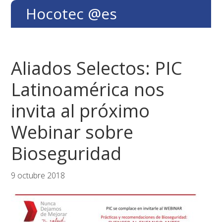
Saltar
Saltar
Saltar
Hocotec @es
a
al
al
la
contenido
pie
navegación
principal
de
principal
página
Aliados Selectos: PIC
Latinoamérica nos
invita al próximo
Webinar sobre
Bioseguridad
9 octubre 2018