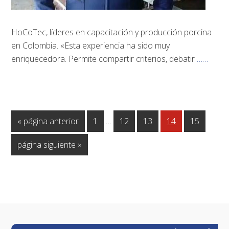
HoCoTec, líderes en capacitación y producción porcina
en Colombia. «Esta experiencia ha sido muy
enriquecedora. Permite compartir criterios, debatir
……
Páginas
Ir
Página
Página
Página
Página
Página
«
página anterior
1
…
12
13
14
15
intermedias
a
omitidas
Ir
página siguiente »
la
a
la