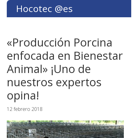
Saltar
Saltar
Saltar
Hocotec @es
a
al
al
la
contenido
pie
navegación
principal
de
principal
página
«Producción Porcina
enfocada en Bienestar
Animal» ¡Uno de
nuestros expertos
opina!
12 febrero 2018