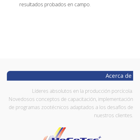
resultados probados en campo.
Footer
Acerca de
Líderes absolutos en la producción porcícola.
Novedosos conceptos de capacitación, implementación
de programas zootécnicos adaptados a los desafíos de
nuestros clientes.