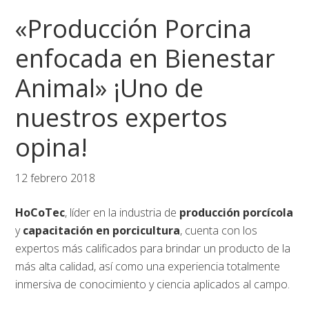
Saltar
Saltar
Saltar
«Producción Porcina
a
al
al
la
contenido
pie
enfocada en Bienestar
navegación
principal
de
Animal» ¡Uno de
principal
página
nuestros expertos
opina!
12 febrero 2018
HoCoTec
, líder en la industria de
producción porcícola
y
capacitación en porcicultura
, cuenta con los
expertos más calificados para brindar un producto de la
más alta calidad, así como una experiencia totalmente
inmersiva de conocimiento y ciencia aplicados al campo.