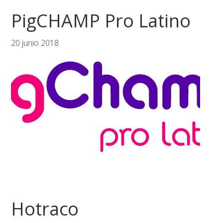
Saltar
Saltar
Saltar
PigCHAMP Pro Latino
a
al
al
la
contenido
pie
20 junio 2018
navegación
principal
de
principal
página
Hotraco