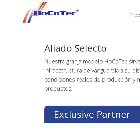
Saltar
Saltar
Saltar
a
al
al
Prod
la
contenido
pie
navegación
principal
de
principal
página
Aliado Selecto
Nuestra granja modelo HoCoTec sirve
infraestructura de vanguardia a su d
condiciones reales de producción y 
productos.
Exclusive Partner