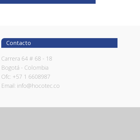
Contacto
Carrera 64 # 68 - 18
Bogotá - Colombia
Ofc: +57 1 6608987
Email: info@hocotec.co