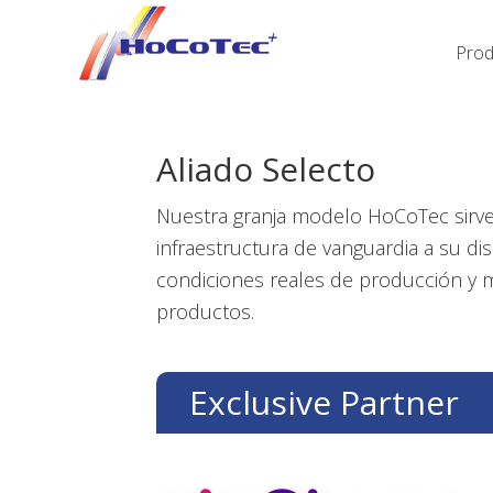
Saltar
Saltar
Saltar
a
al
al
Prod
la
contenido
pie
navegación
principal
de
principal
página
Aliado Selecto
Nuestra granja modelo HoCoTec sirve
infraestructura de vanguardia a su d
condiciones reales de producción y 
productos.
Exclusive Partner