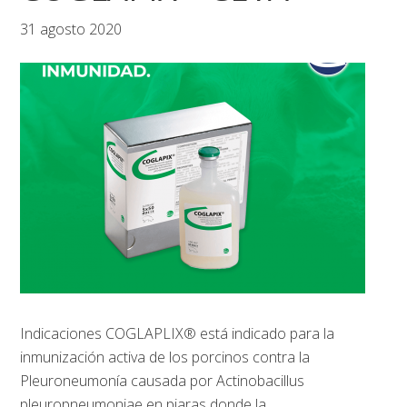
31 agosto 2020
Indicaciones COGLAPLIX® está indicado para la
inmunización activa de los porcinos contra la
Pleuroneumonía causada por Actinobacillus
pleuropneumoniae en piaras donde la
……