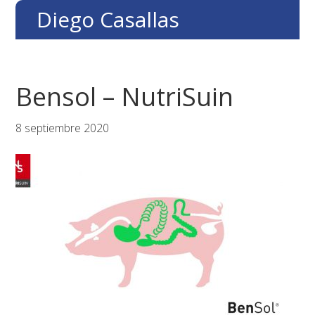
Saltar
Saltar
Saltar
Diego Casallas
a
al
al
la
contenido
pie
navegación
principal
de
principal
página
Bensol – NutriSuin
8 septiembre 2020