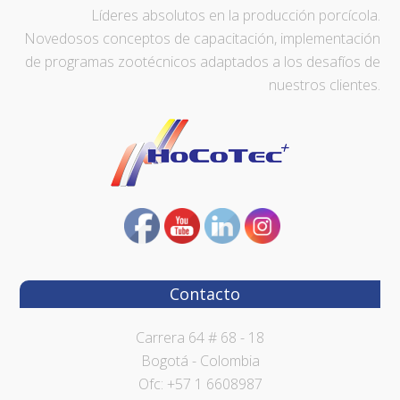
Líderes absolutos en la producción porcícola.
Novedosos conceptos de capacitación, implementación
de programas zootécnicos adaptados a los desafíos de
nuestros clientes.
Contacto
Carrera 64 # 68 - 18
Bogotá - Colombia
Ofc: +57 1 6608987