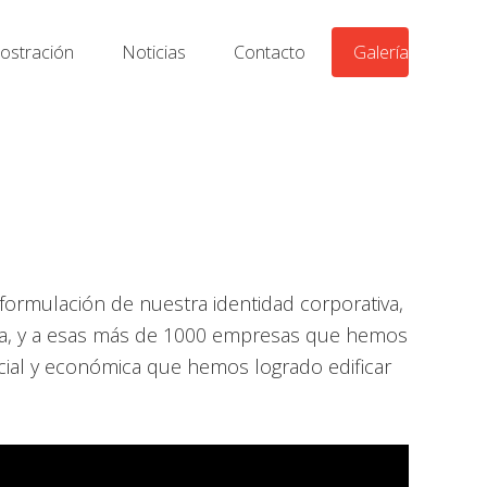
stración
Noticias
Contacto
Galería
formulación de nuestra identidad corporativa,
ia, y a esas más de 1000 empresas que hemos
cial y económica que hemos logrado edificar