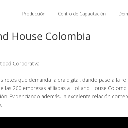
Producción
Centro de Capacitación
Demo
nd House Colombia
idad Corporativa!
 retos que demanda la era digital, dando paso a la re-
de las 260 empresas afiliadas a Holland House Colomb
ión. Evidenciando además, la excelente relación comer
.