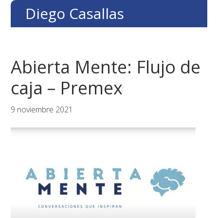
Saltar
Saltar
Saltar
Diego Casallas
a
al
al
la
contenido
pie
navegación
principal
de
principal
página
Abierta Mente: Flujo de
caja – Premex
9 noviembre 2021