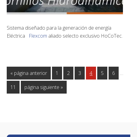
Sistema diseñado para la generación de energía
Eléctrica
Flexcom
aliado selecto exclusivo HoCoTec.
Páginas
Ir
Página
Página
Página
Página
Página
Página
«
página anterior
1
2
3
4
5
6
…
interme
a
omitida
Página
Ir
11
página siguiente »
la
a
la