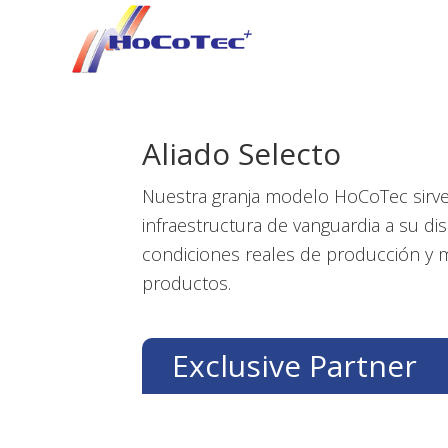
Saltar
Saltar
Saltar
a
al
al
la
contenido
pie
navegación
principal
de
principal
página
Aliado Selecto
Nuestra granja modelo HoCoTec sirve
infraestructura de vanguardia a su d
condiciones reales de producción y 
productos.
Exclusive Partner