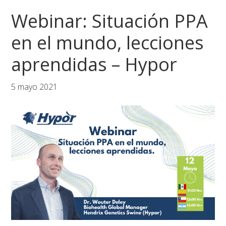
Saltar
Saltar
Saltar
Webinar: Situación PPA
a
al
al
la
contenido
pie
en el mundo, lecciones
navegación
principal
de
aprendidas – Hypor
principal
página
5 mayo 2021