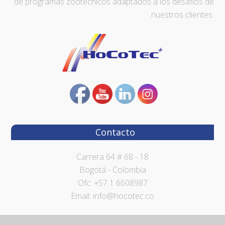
de programas zootécnicos adaptados a los desafíos de
nuestros clientes.
Contacto
Carrera 64 # 68 - 18
Bogotá - Colombia
Ofc: +57 1 6608987
Email: info@hocotec.co