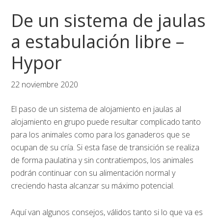
Saltar
Saltar
Saltar
De un sistema de jaulas
a
al
al
la
contenido
pie
a estabulación libre –
navegación
principal
de
Hypor
principal
página
22 noviembre 2020
El paso de un sistema de alojamiento en jaulas al
alojamiento en grupo puede resultar complicado tanto
para los animales como para los ganaderos que se
ocupan de su cría. Si esta fase de transición se realiza
de forma paulatina y sin contratiempos, los animales
podrán continuar con su alimentación normal y
creciendo hasta alcanzar su máximo potencial.
Aquí van algunos consejos, válidos tanto si lo que va es