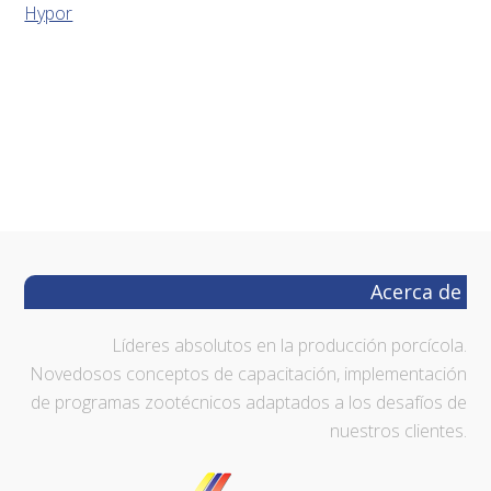
Hypor
Footer
Acerca de
Líderes absolutos en la producción porcícola.
Novedosos conceptos de capacitación, implementación
de programas zootécnicos adaptados a los desafíos de
nuestros clientes.