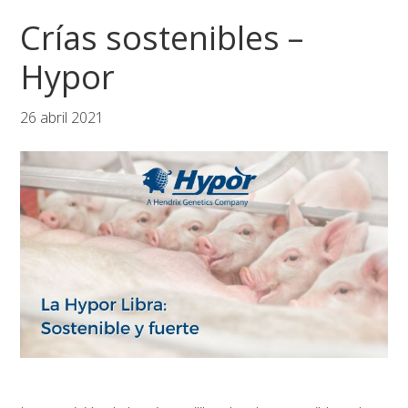
Saltar
Saltar
Saltar
Crías sostenibles –
a
al
al
la
contenido
pie
Hypor
navegación
principal
de
principal
página
26 abril 2021