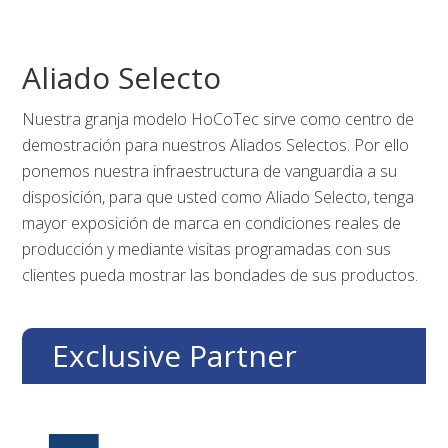
Skip
Skip
Skip
to
to
to
primary
main
footer
Aliado Selecto
navigation
content
Nuestra granja modelo HoCoTec sirve como centro de
demostración para nuestros Aliados Selectos. Por ello
ponemos nuestra infraestructura de vanguardia a su
disposición, para que usted como Aliado Selecto, tenga
mayor exposición de marca en condiciones reales de
producción y mediante visitas programadas con sus
clientes pueda mostrar las bondades de sus productos.
Exclusive Partner