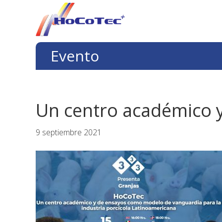
Saltar
Saltar
Saltar
a
al
al
la
contenido
pie
navegación
principal
de
Evento
principal
página
Un centro académico y
9 septiembre 2021