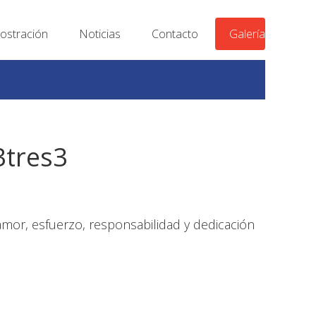
stración
Noticias
Contacto
Galería
3tres3
mor, esfuerzo, responsabilidad y dedicación