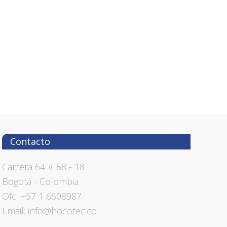
Contacto
Carrera 64 # 68 - 18
Bogotá - Colombia
Ofc: +57 1 6608987
Email: info@hocotec.co