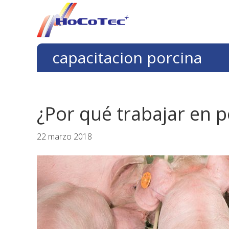
Saltar
Saltar
Saltar
a
al
al
la
contenido
pie
navegación
principal
de
capacitacion porcina
principal
página
¿Por qué trabajar en p
22 marzo 2018