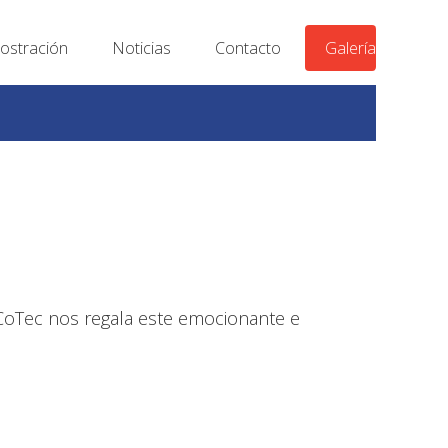
stración
Noticias
Contacto
Galería
HoCoTec nos regala este emocionante e