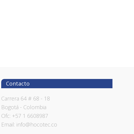
Contacto
Carrera 64 # 68 - 18
Bogotá - Colombia
Ofc: +57 1 6608987
Email: info@hocotec.co