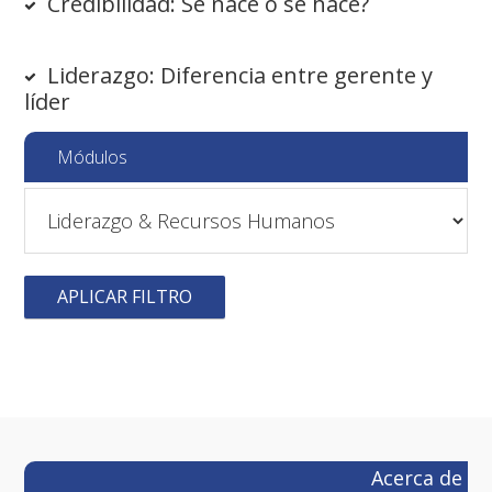
Credibilidad: Se nace o se hace?
Liderazgo: Diferencia entre gerente y
líder
Barra
Courses
Módulos
lateral
sidebar
principal
APLICAR FILTRO
Footer
Acerca de