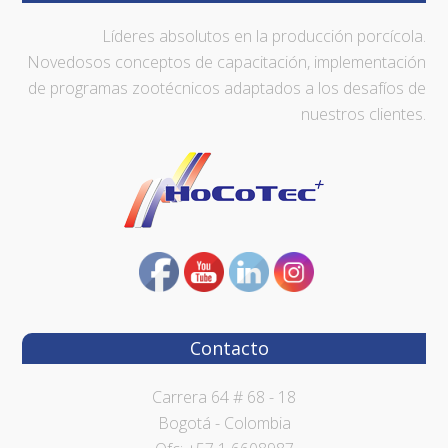
Líderes absolutos en la producción porcícola.
Novedosos conceptos de capacitación, implementación
de programas zootécnicos adaptados a los desafíos de
nuestros clientes.
Contacto
Carrera 64 # 68 - 18
Bogotá - Colombia