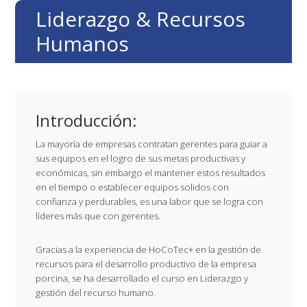
Saltar
Saltar
Saltar
Saltar
Liderazgo & Recursos
a
al
a
al
Humanos
la
contenido
la
pie
navegación
principal
barra
de
principal
lateral
página
principal
Introducción:
La mayoría de empresas contratan gerentes para guiar a
sus equipos en el logro de sus metas productivas y
económicas, sin embargo el mantener estos resultados
en el tiempo o establecer equipos solidos con
confianza y perdurables, es una labor que se logra con
líderes más que con gerentes.
Gracias a la experiencia de HoCoTec+ en la gestión de
recursos para el desarrollo productivo de la empresa
porcina, se ha desarrollado el curso en Liderazgo y
gestión del recurso humano.