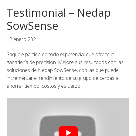
Saltar
Saltar
Saltar
Testimonial – Nedap
a
al
al
la
contenido
pie
SowSense
navegación
principal
de
principal
página
12 enero 2021
Saquele partido de todo el potencial que ofrece la
ganadería de precisión. Mejore sus resultados con las
soluciones de Nedap SowSense, con las que puede
incrementar el rendimiento de su grupo de cerdas al
ahorrar tiempo, costos y esfuerzo.