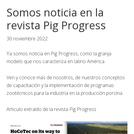
Saltar
Saltar
Saltar
Somos noticia en la
a
al
al
la
contenido
pie
revista Pig Progress
navegación
principal
de
principal
página
30 noviembre 2022
Ya somos noticia en Pig Progress, como la granja
modelo que nos caracteriza en latino América.
Ven y conoce más de nosotros, de nuestros conceptos
de capacitación y la implementación de programas
zootécnicos para la industria en la producción porcina.
Articulo extraído de la revista Pig Progress