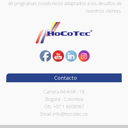
de programas zootécnicos adaptados a los desafíos de
nuestros clientes.
Contacto
Carrera 64 # 68 - 18
Bogotá - Colombia
Ofc: +57 1 6608987
Email: info@hocotec.co