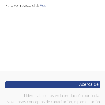
Para ver revista click
Aquí
Footer
Acerca de
Líderes absolutos en la producción porcícola.
Novedosos conceptos de capacitación, implementación