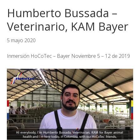
Saltar
Saltar
Saltar
Humberto Bussada –
a
al
al
la
contenido
pie
Veterinario, KAM Bayer
navegación
principal
de
principal
página
5 mayo 2020
Inmersión HoCoTec – Bayer Noviembre 5 – 12 de 2019