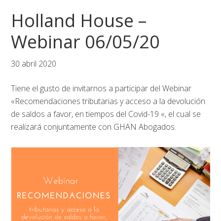
Saltar
Saltar
Saltar
Holland House –
a
al
al
la
contenido
pie
Webinar 06/05/20
navegación
principal
de
principal
página
30 abril 2020
Tiene el gusto de invitarnos a participar del Webinar
«Recomendaciones tributarias y acceso a la devolución
de saldos a favor, en tiempos del Covid-19 «, el cual se
realizará conjuntamente con GHAN Abogados.