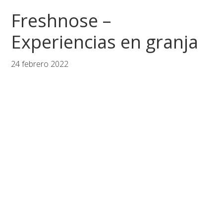
Saltar
Saltar
Saltar
Freshnose –
a
al
al
la
contenido
pie
Experiencias en granja
navegación
principal
de
principal
página
24 febrero 2022