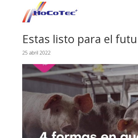
Saltar
Saltar
Saltar
a
al
al
la
contenido
pie
navegación
principal
de
Estas listo para el f
principal
página
25 abril 2022