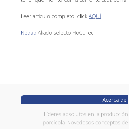
Leer articulo completo click
AQUÍ
Nedap
Aliado selecto HoCoTec
Footer
Acerca de
Líderes absolutos en la producción
porcícola. Novedosos conceptos de