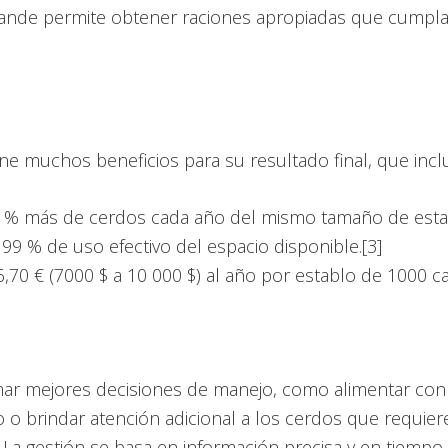
grande permite obtener raciones apropiadas que cumpla
ene muchos beneficios para su resultado final, que incl
 % más de cerdos cada año del mismo tamaño de establ
99 % de uso efectivo del espacio disponible.[3]
70 € (7000 $ a 10 000 $) al año por establo de 1000 ca
mar mejores decisiones de manejo, como alimentar con 
 o brindar atención adicional a los cerdos que requie
La gestión se basa en información precisa y en tiempo 