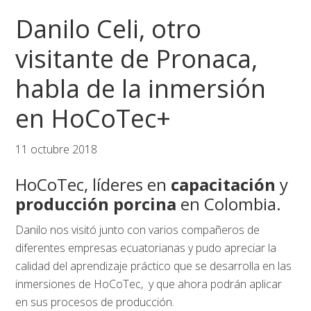
Saltar
Saltar
Saltar
Danilo Celi, otro
a
al
al
la
contenido
pie
visitante de Pronaca,
navegación
principal
de
habla de la inmersión
principal
página
en HoCoTec+
11 octubre 2018
HoCoTec, líderes en
capacitación
y
producción porcina
en Colombia.
Danilo nos visitó junto con varios compañeros de
diferentes empresas ecuatorianas y pudo apreciar la
calidad del aprendizaje práctico que se desarrolla en las
inmersiones de HoCoTec, y que ahora podrán aplicar
en sus procesos de producción.