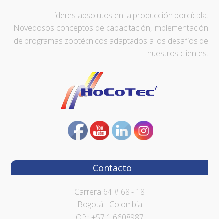
Líderes absolutos en la producción porcícola.
Novedosos conceptos de capacitación, implementación
de programas zootécnicos adaptados a los desafíos de
nuestros clientes.
Contacto
Carrera 64 # 68 - 18
Bogotá - Colombia
Ofc: +57 1 6608987