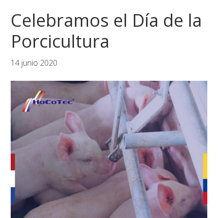
Saltar
Saltar
Saltar
Celebramos el Día de la
a
al
al
la
contenido
pie
Porcicultura
navegación
principal
de
principal
página
14 junio 2020