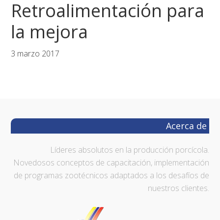
Retroalimentación para
Saltar
Saltar
Saltar
a
al
al
la mejora
la
contenido
pie
navegación
principal
de
3 marzo 2017
principal
página
Footer
Acerca de
Líderes absolutos en la producción porcícola.
Novedosos conceptos de capacitación, implementación
de programas zootécnicos adaptados a los desafíos de
nuestros clientes.