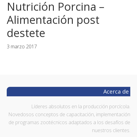
Nutrición Porcina –
Saltar
Saltar
Saltar
a
al
al
Alimentación post
la
contenido
pie
navegación
principal
de
destete
principal
página
3 marzo 2017
Footer
Acerca de
Líderes absolutos en la producción porcícola.
Novedosos conceptos de capacitación, implementación
de programas zootécnicos adaptados a los desafíos de
nuestros clientes.