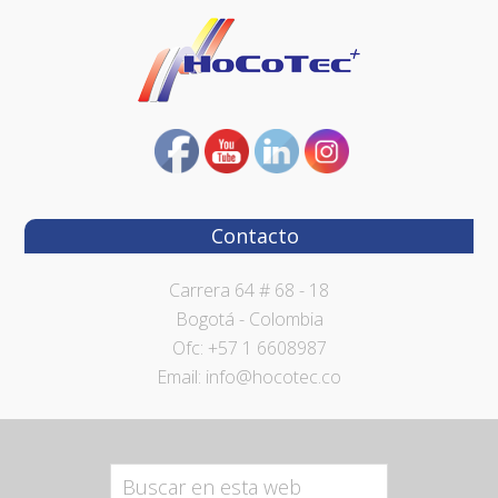
Contacto
Carrera 64 # 68 - 18
Bogotá - Colombia
Ofc: +57 1 6608987
Email: info@hocotec.co
Buscar