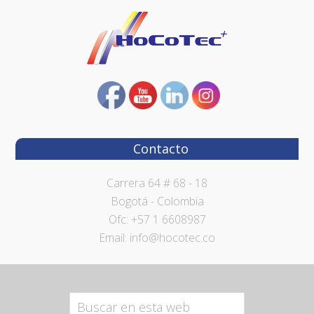
Contacto
Carrera 64 # 68 - 18
Bogotá - Colombia
Ofc: +57 1 6608987
Email: info@hocotec.co
Buscar