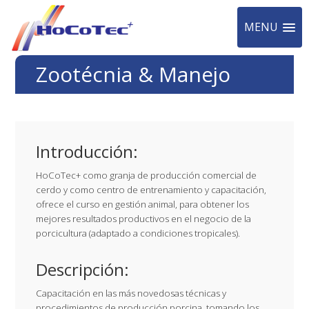
MENU
Saltar
Saltar
Saltar
Saltar
Zootécnia & Manejo
a
al
a
al
la
contenido
la
pie
navegación
principal
barra
de
principal
lateral
página
Introducción:
principal
HoCoTec+ como granja de producción comercial de
cerdo y como centro de entrenamiento y capacitación,
ofrece el curso en gestión animal, para obtener los
mejores resultados productivos en el negocio de la
porcicultura (adaptado a condiciones tropicales).
Descripción:
Capacitación en las más novedosas técnicas y
procedimientos de producción porcina, tomando los