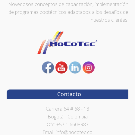
Novedosos conceptos de capacitación, implementación
de programas zootécnicos adaptados a los desafíos de
nuestros clientes.
Contacto
Carrera 64 # 68 - 18
Bogotá - Colombia
Ofc: +57 1 6608987
Email: info@hocotec.co